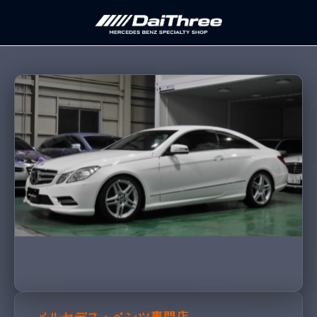
コ
ン
テ
Mercedes-Benz Specialty Shop
DaiThree
ン
ツ
に
ス
キ
ッ
プ
メルセデス・ベンツ専門店