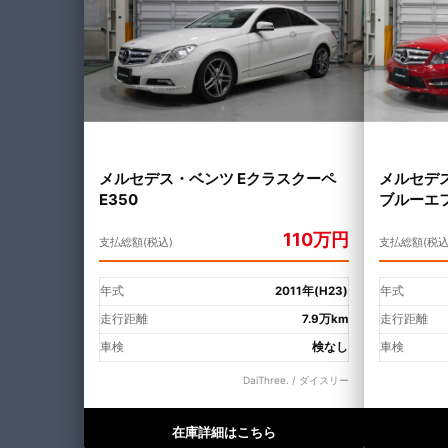
メルセデス・ベンツ Eクラスクーペ
メルセデス
E350
ブルーエ
ルド AM
110万円
支払総額(税込)
支払総額(税込
年式
2011年(H23)
年式
走行距離
7.9万km
走行距離
車検
検なし
車検
DaiThree. / ダイスリー
在庫詳細はこちら